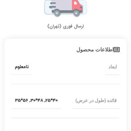
ارسال فوری (تهران)
اطلاعات محصول
نامعلوم
ابعاد
56*35
,
48*30
,
40*25
قائده (طول در عرض)