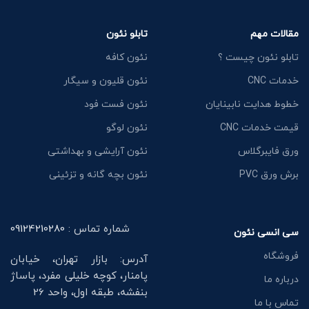
مقالات مهم
تابلو نئون
تابلو نئون چیست ؟
نئون کافه
خدمات CNC
نئون قلیون و سیگار
خطوط هدایت نابینایان
نئون فست فود
قیمت خدمات CNC
نئون لوگو
ورق فایبرگلاس
نئون آرایشی و بهداشتی
برش ورق PVC
نئون بچه گانه و تزئینی
شماره تماس :
09124210280
سی انسی نئون
فروشگاه
آدرس: بازار تهران، خیابان
پامنار، کوچه خلیلی مفرد، پاساژ
درباره ما
بنفشه، طبقه اول، واحد 26
تماس با ما