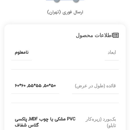
ارسال فوری (تهران)
اطلاعات محصول
نامعلوم
ابعاد
60*60
,
55*55
,
50*50
قائده (طول در عرض)
PVC مشکی یا چوب MDF
,
پلکسی
بک‌بورد (زیره‌کار
گلاس شفاف
تابلو)