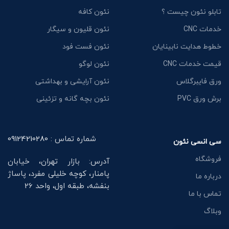
تابلو نئون چیست ؟
نئون کافه
خدمات CNC
نئون قلیون و سیگار
خطوط هدایت نابینایان
نئون فست فود
قیمت خدمات CNC
نئون لوگو
ورق فایبرگلاس
نئون آرایشی و بهداشتی
برش ورق PVC
نئون بچه گانه و تزئینی
شماره تماس :
09124210280
سی انسی نئون
فروشگاه
آدرس: بازار تهران، خیابان
پامنار، کوچه خلیلی مفرد، پاساژ
درباره ما
بنفشه، طبقه اول، واحد 26
تماس با ما
وبلاگ