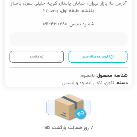
آدرس ما: بازار تهران، خیابان پامنار، کوچه خلیلی مفرد، پاساژ
بنفشه، طبقه اول، واحد 26
شماره تماس: 09124210280
افزودن به علاقه مندی
مقايسه
شناسه محصول:
نامعلوم
دسته:
نئون
,
نئون آبمیوه و بستنی
7 روز ضمانت بازگشت کالا