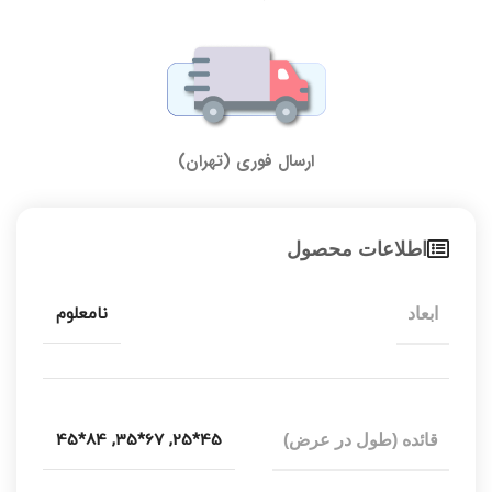
ارسال فوری (تهران)
اطلاعات محصول
نامعلوم
ابعاد
84*45
,
67*35
,
45*25
قائده (طول در عرض)