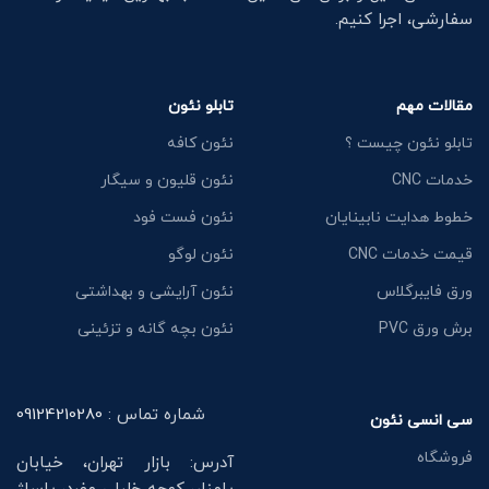
سفارشی، اجرا کنیم.
مقالات مهم
تابلو نئون
تابلو نئون چیست ؟
نئون کافه
خدمات CNC
نئون قلیون و سیگار
خطوط هدایت نابینایان
نئون فست فود
قیمت خدمات CNC
نئون لوگو
ورق فایبرگلاس
نئون آرایشی و بهداشتی
برش ورق PVC
نئون بچه گانه و تزئینی
شماره تماس :
09124210280
سی انسی نئون
فروشگاه
آدرس: بازار تهران، خیابان