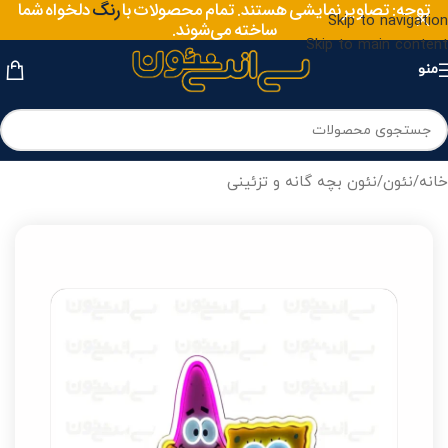
متریال
توجه: تصاویر نمایشی هستند. تمام محصولات با
دلخواه شما
رنگ
Skip to navigation
ساخته می‌شوند.
Skip to main content
منو
خانه
/
نئون
/
نئون بچه گانه و تزئینی