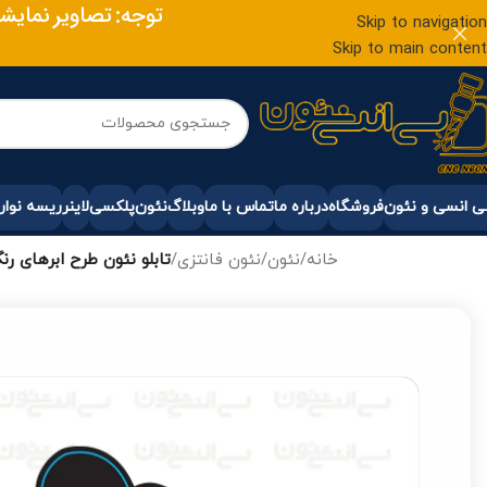
توجه: تصاویر نمایشی
Skip to navigation
Skip to main content
 انسی و نئون
فروشگاه
درباره ما
تماس با ما
وبلاگ
نئون
پلکسی
لاینر
ریسه نوار
خانه
/
نئون
/
نئون فانتزی
/
تابلو نئون طرح ابرهای رن