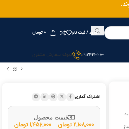
وند.
ورود / ثبت نام
0
تومان
09124210280
نمونه سفارش مشتری
اشتراک گذاری
ید
قیمت محصول
2,108,000
تومان
–
1,456,000
تومان
ساژ