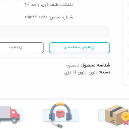
بنفشه، طبقه اول، واحد 26
شماره تماس: 09124210280
افزودن به علاقه مندی
مقايسه
شناسه محصول:
نامعلوم
دسته:
نئون
,
نئون فانتزی