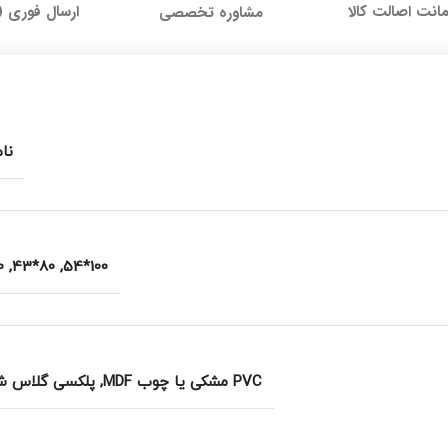
نت اصالت کالا
ارسال فوری (
مشاوره تخصصی
نا
49
,
80*43
,
100*54
PVC مشکی یا چوب MDF
,
پلکسی گلاس ش