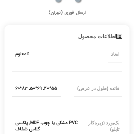
ارسال فوری (تهران)
اطلاعات محصول
نامعلوم
ابعاد
83*60
,
69*50
,
55*40
قائده (طول در عرض)
PVC مشکی یا چوب MDF
,
پلکسی
بک‌بورد (زیره‌کار
گلاس شفاف
تابلو)