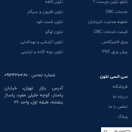
تابلو نئون چیست ؟
نئون کافه
خدمات CNC
نئون قلیون و سیگار
خطوط هدایت نابینایان
نئون فست فود
قیمت خدمات CNC
نئون لوگو
ورق فایبرگلاس
نئون آرایشی و بهداشتی
برش ورق PVC
نئون بچه گانه و تزئینی
شماره تماس :
09124210280
سی انسی نئون
فروشگاه
آدرس: بازار تهران، خیابان
پامنار، کوچه خلیلی مفرد، پاساژ
درباره ما
بنفشه، طبقه اول، واحد 26
تماس با ما
وبلاگ