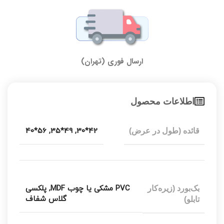
ارسال فوری (تهران)
اطلاعات محصول
56*40
,
49*35
,
42*30
قائده (طول در عرض)
PVC مشکی یا چوب MDF
,
پلکسی
بک‌بورد (زیره‌کار
گلاس شفاف
تابلو)