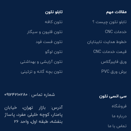
مقالات مهم
تابلو نئون
تابلو نئون چیست ؟
نئون کافه
خدمات CNC
نئون قلیون و سیگار
خطوط هدایت نابینایان
نئون فست فود
قیمت خدمات CNC
نئون لوگو
ورق فایبرگلاس
نئون آرایشی و بهداشتی
برش ورق PVC
نئون بچه گانه و تزئینی
شماره تماس :
09124210280
سی انسی نئون
فروشگاه
آدرس: بازار تهران، خیابان
پامنار، کوچه خلیلی مفرد، پاساژ
درباره ما
بنفشه، طبقه اول، واحد 26
تماس با ما