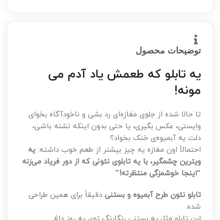
توضیحات محصول
یه تابلو که طعمش یاد آدم می
مونه!
تا حالا شده از جلوی مغازه‌ای رد بشی و ناخودآگاه بخوای
وایستی، عکس بگیری، یا حتی بدون اینکه تشنه باشی،
دلت یه آبمیوه‌ی خنک بخواد؟
احتمالاً اون مغازه یه چیز بیشتر از طعم خوب داشته:
یه
ویترین چشمگیر، با یه تابلوی نئونی که از دور فریاد می‌زنه
“اینجا خوشمزگی منتظرته!”
تابلو نئون طرح آبمیوه و بستنی
دقیقاً برای همین طراحی
شده.
این تابلو مثل یه بستنی رنگارنگ توی یه روز داغ