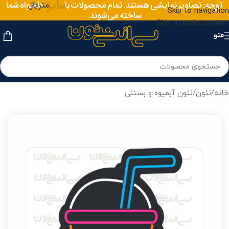
سایز
توجه: تصاویر نمایشی هستند. تمام محصولات با
دلخواه شما
متریال
Skip to navigation
ساخته می‌شوند.
Skip to main content
منو
خانه
/
نئون
/
نئون آبمیوه و بستنی