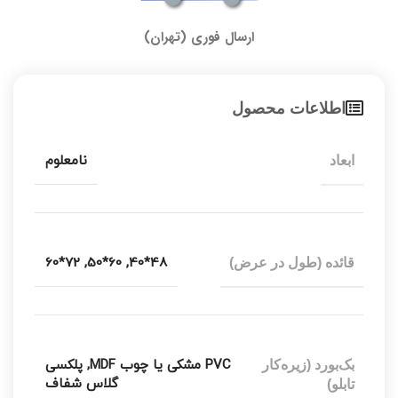
ارسال فوری (تهران)
اطلاعات محصول
نامعلوم
ابعاد
72*60
,
60*50
,
48*40
قائده (طول در عرض)
PVC مشکی یا چوب MDF
,
پلکسی
بک‌بورد (زیره‌کار
گلاس شفاف
تابلو)