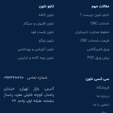
مقالات مهم
تابلو نئون
تابلو نئون چیست ؟
نئون کافه
خدمات CNC
نئون قلیون و سیگار
خطوط هدایت نابینایان
نئون فست فود
قیمت خدمات CNC
نئون لوگو
ورق فایبرگلاس
نئون آرایشی و بهداشتی
برش ورق PVC
نئون بچه گانه و تزئینی
شماره تماس :
09124210280
سی انسی نئون
فروشگاه
آدرس: بازار تهران، خیابان
پامنار، کوچه خلیلی مفرد، پاساژ
درباره ما
بنفشه، طبقه اول، واحد 26
تماس با ما