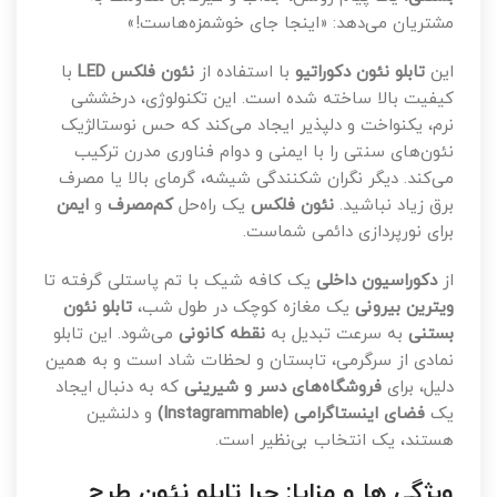
مشتریان می‌دهد: «اینجا جای خوشمزه‌هاست!»
این
تابلو نئون دکوراتیو
با استفاده از
نئون فلکس LED
با
کیفیت بالا ساخته شده است. این تکنولوژی، درخششی
نرم، یکنواخت و دلپذیر ایجاد می‌کند که حس نوستالژیک
نئون‌های سنتی را با ایمنی و دوام فناوری مدرن ترکیب
می‌کند. دیگر نگران شکنندگی شیشه، گرمای بالا یا مصرف
برق زیاد نباشید.
نئون فلکس
یک راه‌حل
کم‌مصرف
و
ایمن
برای نورپردازی دائمی شماست.
از
دکوراسیون داخلی
یک کافه شیک با تم پاستلی گرفته تا
ویترین بیرونی
یک مغازه کوچک در طول شب،
تابلو نئون
بستنی
به سرعت تبدیل به
نقطه کانونی
می‌شود. این تابلو
نمادی از سرگرمی، تابستان و لحظات شاد است و به همین
دلیل، برای
فروشگاه‌های دسر و شیرینی
که به دنبال ایجاد
یک
فضای اینستاگرامی (Instagrammable)
و دلنشین
هستند، یک انتخاب بی‌نظیر است.
ویژگی ها و مزایا: چرا تابلو نئون طرح