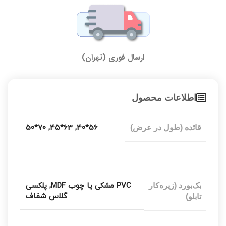
ارسال فوری (تهران)
اطلاعات محصول
70*50
,
63*45
,
56*40
قائده (طول در عرض)
PVC مشکی یا چوب MDF
,
پلکسی
بک‌بورد (زیره‌کار
گلاس شفاف
تابلو)