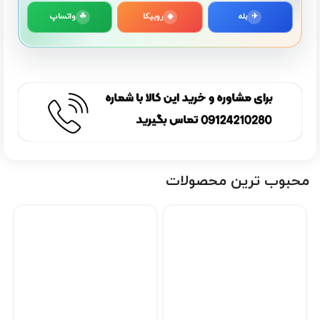
✈
بله
◆
روبیکا
☘
واتساپ
محبوب ترین محصولات