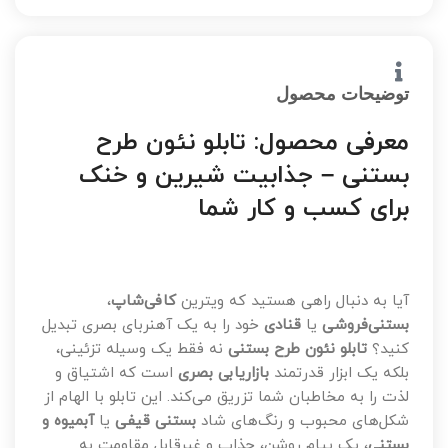
توضیحات محصول
معرفی محصول: تابلو نئون طرح
بستنی – جذابیت شیرین و خنک
برای کسب و کار شما
آیا به دنبال راهی هستید که ویترین
کافی‌شاپ
،
بستنی‌فروشی
یا
قنادی
خود را به یک آهنربای بصری تبدیل
کنید؟
تابلو نئون طرح بستنی
نه فقط یک وسیله تزئینی،
بلکه یک ابزار قدرتمند
بازاریابی بصری
است که اشتیاق و
لذت را به مخاطبان شما تزریق می‌کند. این تابلو با الهام از
شکل‌های محبوب و رنگ‌های شاد
بستنی قیفی
یا
آبمیوه و
بستنی
، یک پیام روشن، جذاب و غیرقابل مقاومت به