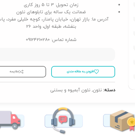
زمان تحویل: 3 تا 5 روز کاری
ضمانت یک ساله برای تابلوهای نئون
آدرس ما: بازار تهران، خیابان پامنار، کوچه خلیلی مفرد، پا
بنفشه، طبقه اول، واحد 26
شماره تماس: 09124210280
افزودن به علاقه مندی
مقايسه
دسته:
نئون
,
نئون آبمیوه و بستنی