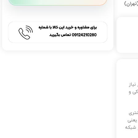
تهران)
نیاز
کی و
تری
یعنی
 شبکه