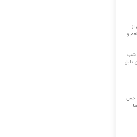
از
عم و
و شب
 دلیل
ا حس
ا