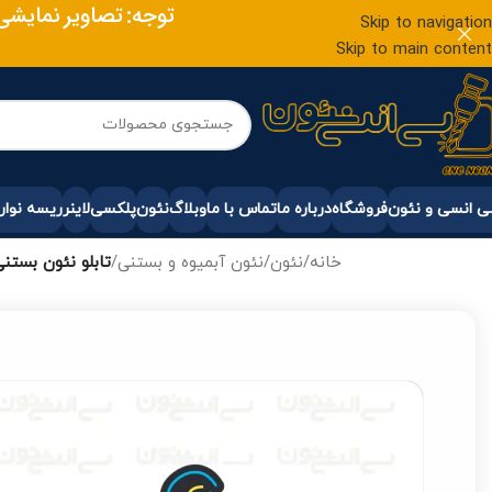
توجه: تصاویر نمایش
Skip to navigation
Skip to main content
 انسی و نئون
فروشگاه
درباره ما
تماس با ما
وبلاگ
نئون
پلکسی
لاینر
ریسه نوار
خانه
/
نئون
/
نئون آبمیوه و بستنی
/
تابلو نئون بستنی