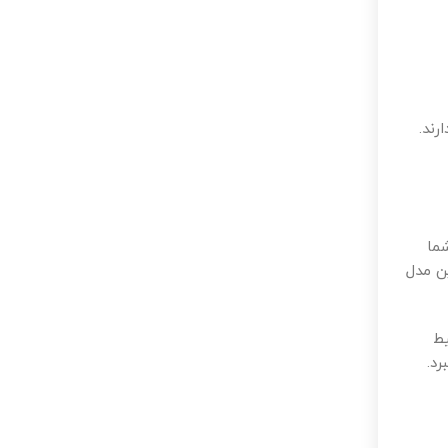
ند.
ما
ن مدل
یط
رد.