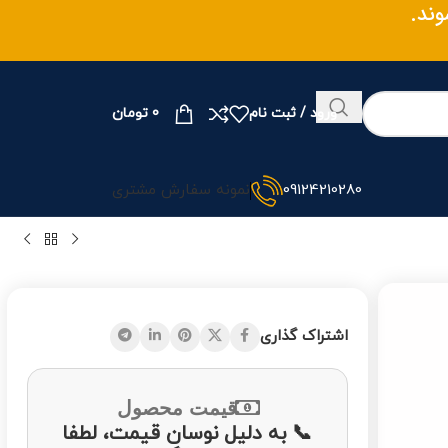
ند.
ورود / ثبت نام
0
تومان
09124210280
نمونه سفارش مشتری
اشتراک گذاری
قیمت محصول
📞 به دلیل نوسان قیمت، لطفا