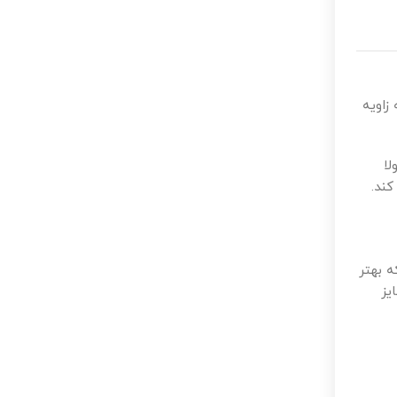
زاویه
لا
کند.
ه بهتر
یز