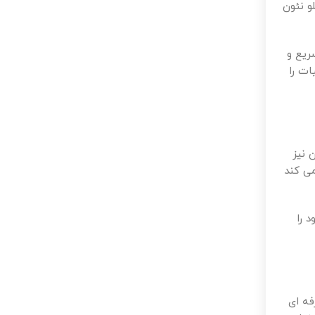
و نئون
ریع و
ات را
 نیز
می کند
 را
فه ای