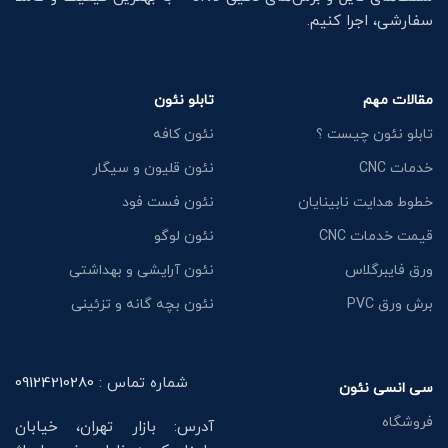
سفارشی، اجرا کنیم.
مقالات مهم
تابلو نئون
تابلو نئون چیست ؟
نئون کافه
خدمات CNC
نئون قلیون و سیگار
خطوط هدایت نابینایان
نئون فست فود
قیمت خدمات CNC
نئون لوگو
ورق فایبرگلاس
نئون آرایشی و بهداشتی
برش ورق PVC
نئون بچه گانه و تزئینی
شماره تماس :
09124210280
سی انسی نئون
فروشگاه
آدرس: بازار تهران، خیابان