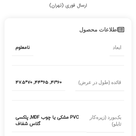
ارسال فوری (تهران)
اطلاعات محصول
نامعلوم
ابعاد
70*47.5
,
65*44
,
60*41
قائده (طول در عرض)
PVC مشکی یا چوب MDF
,
پلکسی
بک‌بورد (زیره‌کار
گلاس شفاف
تابلو)